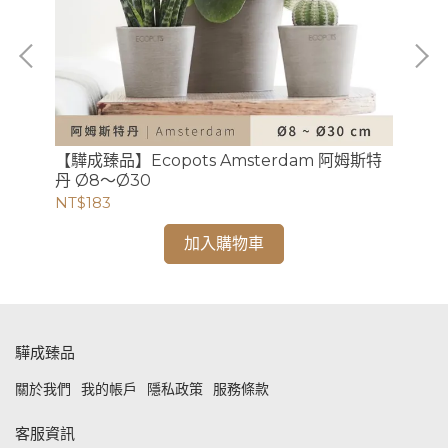
【驊成臻品】Ecopots Amsterdam 阿姆斯特
【驊成
丹 Ø8〜Ø30
Ø3
NT$183
NT
加入購物車
驊成臻品
關於我們
我的帳戶
隱私政策
服務條款
客服資訊