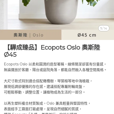
1
/
14
【驊成臻品】Ecopots Oslo 奧斯陸
Ø45
Ecopots Oslo 以柔和圓潤的造型著稱，線條簡潔卻富有份量感，
無論擺放於客廳、陽台或庭院角落，都能自然融入各種空間風格。
大尺寸款式特別適合搭配橄欖樹、琴葉榕等地中海植栽，
展現低調卻優雅的存在感。建議搭配專屬附輪底盤，
可輕鬆移動、調整位置，讓植物成為生活的一部分。
以再生塑料複合材質製成，Oslo 兼具輕量與堅固特性，
表面經手工霧面打磨處理，呈現自然細膩的質感，