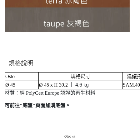
規格說明
Oslo
規格尺寸
建議
Ø 45
Ø 45 x H 39.2
｜
4.6 kg
SAM.40
材質：經 PolyCert Europe 認證的再生材料
可前往"底盤"頁面加購底盤。