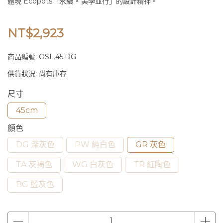
體現 Ecopots「永續 × 美學並行」的設計精神。
NT$2,923
商品編號:
OSL.45.DG
供貨狀況:
尚有庫存
尺寸
45cm
顏色
DG 深灰色
PW 純白色
GR 灰色
TA 灰褐色
WG 白灰色
TR 紅陶色
BG 藍灰色