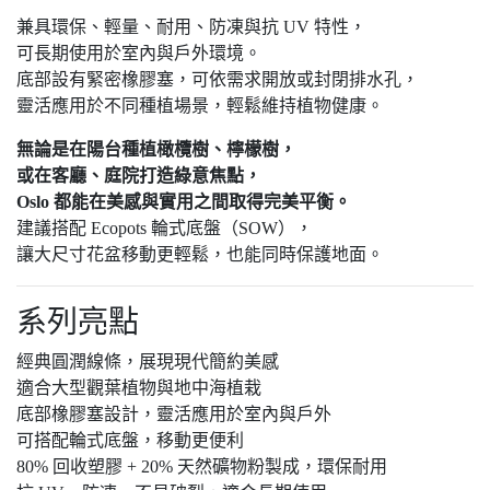
兼具環保、輕量、耐用、防凍與抗 UV 特性，
可長期使用於室內與戶外環境。
底部設有緊密橡膠塞，可依需求開放或封閉排水孔，
靈活應用於不同種植場景，輕鬆維持植物健康。
無論是在陽台種植橄欖樹、檸檬樹，
或在客廳、庭院打造綠意焦點，
Oslo 都能在美感與實用之間取得完美平衡。
建議搭配 Ecopots 輪式底盤（SOW），
讓大尺寸花盆移動更輕鬆，也能同時保護地面。
系列亮點
經典圓潤線條，展現現代簡約美感
適合大型觀葉植物與地中海植栽
底部橡膠塞設計，靈活應用於室內與戶外
可搭配輪式底盤，移動更便利
80% 回收塑膠 + 20% 天然礦物粉製成，環保耐用