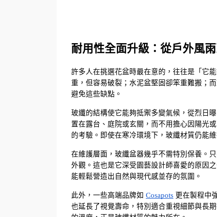
耐用性全面升級：從戶外風雨
許多人在挑選花盆時最在意的，往往是「它能
重，但容易破裂；水泥盆堅固卻笨重難搬；而
避免這些缺點。
玻纖的結構使它能夠抵禦多變氣候，從烈日曝
置在露台、庭院或玄關，而不用擔心因陽光或
的考驗。即使在寒冷環境下，玻纖材質仍能維
在維護層面，玻纖盆器幾乎不需特別保養。只
外觀。這也是它深受園藝設計師喜愛的原因之
能輕鬆營造出自然與現代感並存的氛圍。
此外，一些高端品牌如
Cosapots
 更在製程中
也延長了視覺壽命，特別適合重視細節與長期