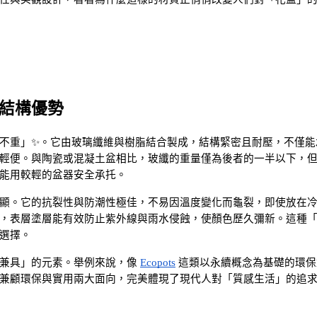
結構優勢
不重」✨。它由玻璃纖維與樹脂結合製成，結構緊密且耐壓，不僅能
輕便。與陶瓷或混凝土盆相比，玻纖的重量僅為後者的一半以下，
能用較輕的盆器安全承托。
顯。它的抗裂性與防潮性極佳，不易因溫度變化而龜裂，即使放在
，表層塗層能有效防止紫外線與雨水侵蝕，使顏色歷久彌新。這種
選擇。
兼具」的元素。舉例來說，像
Ecopots
 這類以永續概念為基礎的環保
兼顧環保與實用兩大面向，完美體現了現代人對「質感生活」的追