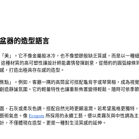
盆器的造型語言
「美」。它不像金屬般冰冷，也不像塑膠般缺乏質感，而是以一種
 這種材質的高可塑性讓設計師能盡情發揮創意，從簡約的圓弧線條
感，打造出極具存在感的造型。
焦點」。例如，客廳一隅的高筒盆可搭配龜背芋或琴葉榕，成為視
創造靜謐氛圍。它的輕量特性也讓重新佈置變得輕鬆，隨時可依季
面、石灰或柔灰色調，搭配自然光時更顯溫潤。若希望風格更獨特
藝術氣息。像
Ecopots
 所採用的永續工藝，便以柔霧灰與中性調為主
計，不僅體現在造型，更是一種對生活質感的延伸。