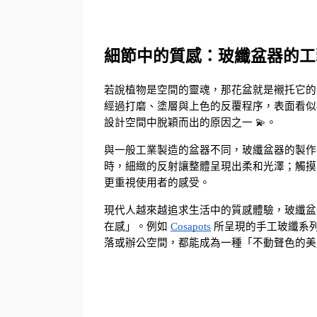
細節中的質感：玻纖盆器的工
若說植物是空間的靈魂，那花盆就是襯托它的
經過打磨、塗層與上色的反覆程序，表面看似
設計空間中脫穎而出的原因之一 💫。
與一般工業製造的盆器不同，玻纖盆器的製作
時，細緻的反射讓整體呈現出柔和光澤；觸摸
更重視使用者的感受。
現代人越來越追求生活中的質感體驗，玻纖盆
在感」。例如
Cosapots
 所呈現的手工玻纖系
落或辦公空間，都能成為一種「不動聲色的美