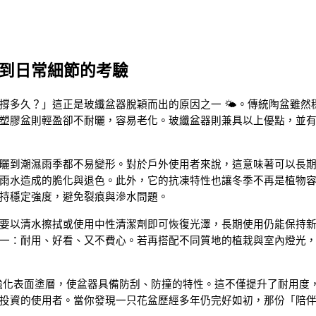
到日常細節的考驗
撐多久？」這正是玻纖盆器脫穎而出的原因之一 🌤。傳統陶盆雖然
塑膠盆則輕盈卻不耐曬，容易老化。玻纖盆器則兼具以上優點，並
曬到潮濕雨季都不易變形。對於戶外使用者來說，這意味著可以長
雨水造成的脆化與退色。此外，它的抗凍特性也讓冬季不再是植物
持穩定強度，避免裂痕與滲水問題。
要以清水擦拭或使用中性清潔劑即可恢復光澤，長期使用仍能保持
一：耐用、好看、又不費心。若再搭配不同質地的植栽與室內燈光
強化表面塗層，使盆器具備防刮、防撞的特性。這不僅提升了耐用度
投資的使用者。當你發現一只花盆歷經多年仍完好如初，那份「陪