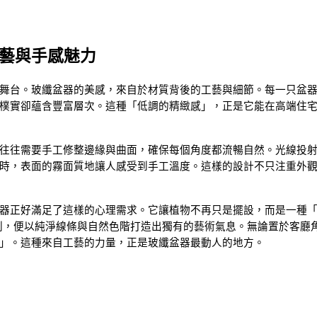
藝與手感魅力
舞台。玻纖盆器的美感，來自於材質背後的工藝與細節。每一只盆
樸實卻蘊含豐富層次。這種「低調的精緻感」，正是它能在高端住
往往需要手工修整邊緣與曲面，確保每個角度都流暢自然。光線投
時，表面的霧面質地讓人感受到手工溫度。這樣的設計不只注重外
器正好滿足了這樣的心理需求。它讓植物不再只是擺設，而是一種
列，便以純淨線條與自然色階打造出獨有的藝術氣息。無論置於客廳
」。這種來自工藝的力量，正是玻纖盆器最動人的地方。