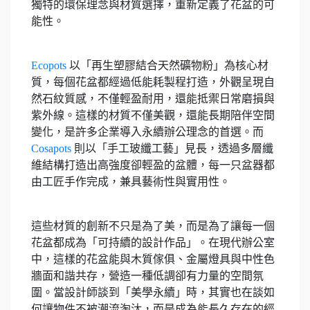
獨特的環保理念與材質選擇，重新定義了花盆的可
能性。
Ecopots
以「再生塑膠結合天然礦物粉」為核心材
質，每個花盆都經過低能耗製程打造，外觀呈現自
然石紋質感，不僅輕盈耐用，還能抵禦日常磨損與
紫外線。這樣的材質不僅美觀，還能長期陪伴空間
變化，是許多企業導入永續辦公理念的首選。而
Cosapots
則以「手工玻纖工藝」見長，透過多層纖
維結構打造出高強度卻輕盈的盆體，每一只盆器都
由工匠手作完成，兼具藝術性與實用性。
這些材質的創新不只是為了美，而是為了讓每一個
花盆都成為「可持續的設計作品」。在現代辦公室
中，這樣的花盆能與木質傢俱、金屬燈具與中性色
牆面和諧共存，營造一種低調卻有力量的空間氛
圍。當設計師談到「美學永續」時，其實也在談如
何讓物件不被潮流淘汰，而是成為能長久存在的經