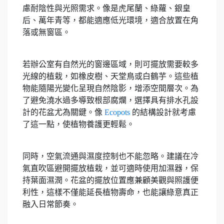
慮耐陰性與光照需求。像是虎尾蘭、綠蘿、銀皇
后、萬年青等，都能適應低光環境，適合放置在角
落或無窗區。
若辦公室有自然光的窗邊區域，則可擺放需要較多
光線的植栽，如橡皮樹、天堂鳥或白鶴芋。這些植
物能隨陽光變化呈現自然陰影，增添空間層次。為
了避免澆水過多導致根部腐爛，選擇具有排水孔設
計的花盆尤為關鍵。像
Ecopots
的結構設計就考慮
了這一點，使植物養護更輕鬆。
同時，空氣流通與濕度控制也不能忽略。建議在冷
氣直吹區避開擺放植栽，並可適時使用加濕器，保
持葉面濕潤。花盆的擺放位置應兼顧美觀與照護便
利性，這樣不僅能延長植物壽命，也能讓綠意真正
融入日常節奏。