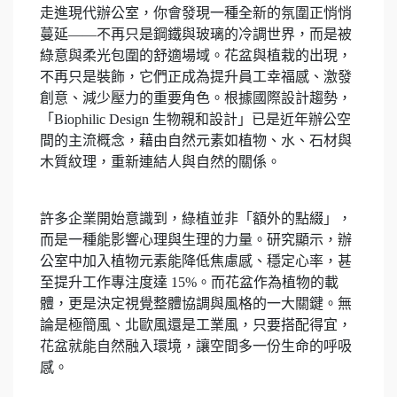
走進現代辦公室，你會發現一種全新的氛圍正悄悄
蔓延——不再只是鋼鐵與玻璃的冷調世界，而是被
綠意與柔光包圍的舒適場域。花盆與植栽的出現，
不再只是裝飾，它們正成為提升員工幸福感、激發
創意、減少壓力的重要角色。根據國際設計趨勢，
「Biophilic Design 生物親和設計」已是近年辦公空
間的主流概念，藉由自然元素如植物、水、石材與
木質紋理，重新連結人與自然的關係。
許多企業開始意識到，綠植並非「額外的點綴」，
而是一種能影響心理與生理的力量。研究顯示，辦
公室中加入植物元素能降低焦慮感、穩定心率，甚
至提升工作專注度達 15%。而花盆作為植物的載
體，更是決定視覺整體協調與風格的一大關鍵。無
論是極簡風、北歐風還是工業風，只要搭配得宜，
花盆就能自然融入環境，讓空間多一份生命的呼吸
感。