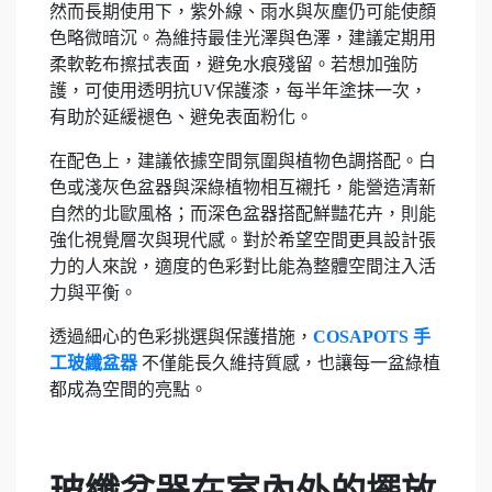
然而長期使用下，紫外線、雨水與灰塵仍可能使顏
色略微暗沉。為維持最佳光澤與色澤，建議定期用
柔軟乾布擦拭表面，避免水痕殘留。若想加強防
護，可使用透明抗UV保護漆，每半年塗抹一次，
有助於延緩褪色、避免表面粉化。
在配色上，建議依據空間氛圍與植物色調搭配。白
色或淺灰色盆器與深綠植物相互襯托，能營造清新
自然的北歐風格；而深色盆器搭配鮮豔花卉，則能
強化視覺層次與現代感。對於希望空間更具設計張
力的人來說，適度的色彩對比能為整體空間注入活
力與平衡。
透過細心的色彩挑選與保護措施，
COSAPOTS 手
工玻纖盆器
不僅能長久維持質感，也讓每一盆綠植
都成為空間的亮點。
玻纖盆器在室內外的擺放