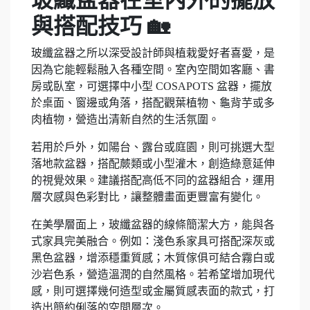
與搭配技巧 🏡
玻纖盆器之所以深受設計師與植栽愛好者喜愛，是
因為它能輕鬆融入各種空間。室內空間如客廳、書
房或臥室，可選擇中小型 COSAPOTS 盆器，擺放
於桌面、窗邊或角落，搭配觀葉植物、龜背芋或多
肉植物，營造出清新自然的生活氛圍。
若用於戶外，如陽台、露台或庭園，則可挑選大型
落地款盆器，搭配蕨類或小型灌木，創造綠意延伸
的視覺效果。建議搭配高低不同的盆器組合，運用
層次感與色彩對比，讓整體畫面更豐富有變化。
在美學層面上，玻纖盆器的線條簡潔大方，能與各
式家具完美融合。例如：淺色系家具可搭配深灰或
黑色盆器，增添穩重質感；木質傢俱可結合霧白或
沙岩色系，營造溫潤的自然風格。若希望增加現代
感，則可選擇幾何造型或金屬質感表面的款式，打
造出簡約俐落的空間層次。