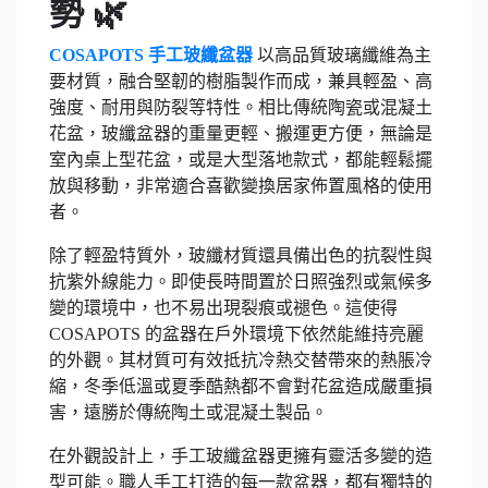
勢 🌿
COSAPOTS 手工玻纖盆器
以高品質玻璃纖維為主
要材質，融合堅韌的樹脂製作而成，兼具輕盈、高
強度、耐用與防裂等特性。相比傳統陶瓷或混凝土
花盆，玻纖盆器的重量更輕、搬運更方便，無論是
室內桌上型花盆，或是大型落地款式，都能輕鬆擺
放與移動，非常適合喜歡變換居家佈置風格的使用
者。
除了輕盈特質外，玻纖材質還具備出色的抗裂性與
抗紫外線能力。即使長時間置於日照強烈或氣候多
變的環境中，也不易出現裂痕或褪色。這使得
COSAPOTS 的盆器在戶外環境下依然能維持亮麗
的外觀。其材質可有效抵抗冷熱交替帶來的熱脹冷
縮，冬季低溫或夏季酷熱都不會對花盆造成嚴重損
害，遠勝於傳統陶土或混凝土製品。
在外觀設計上，手工玻纖盆器更擁有靈活多變的造
型可能。職人手工打造的每一款盆器，都有獨特的