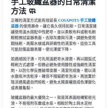
手工玻纖盆器的日常清潔
方法 🧼
正確的清潔方式能有效延長
COSAPOTS 手工玻纖
盆器
的使用壽命，讓它長久保持如新。日常清潔建
議使用溫水搭配中性肥皂，並以柔軟布料或軟毛刷
輕輕擦拭盆器表面，去除灰塵與污漬。請避免使用
鋼絲刷、高壓水槍或具研磨性的清潔布，這些工具
可能刮傷盆器表層，使光澤度下降。
若遇頑固汙漬，可先用溫肥皂水浸潤，再以圓弧式
輕刷方式處理，但務必避免使用酸性或強鹼性清潔
劑，以防化學反應破壞塗層。清潔完成後，需以清
水徹底沖洗乾淨，確保不殘留肥皂泡沫，再放置於
陰涼通風處自然晾乾，避免太陽直曬造成色澤變化
或表層龜裂。
玻纖盆器的最大優勢之一，就是其表面結構緊密光
滑，不易吸附灰塵或水垢。相較於陶土與水泥材