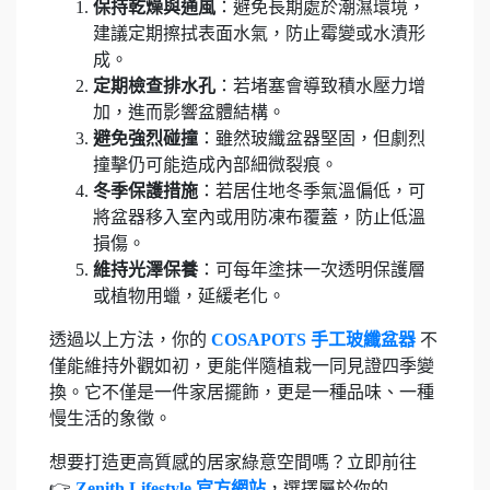
保持乾燥與通風
：避免長期處於潮濕環境，
建議定期擦拭表面水氣，防止霉變或水漬形
成。
定期檢查排水孔
：若堵塞會導致積水壓力增
加，進而影響盆體結構。
避免強烈碰撞
：雖然玻纖盆器堅固，但劇烈
撞擊仍可能造成內部細微裂痕。
冬季保護措施
：若居住地冬季氣溫偏低，可
將盆器移入室內或用防凍布覆蓋，防止低溫
損傷。
維持光澤保養
：可每年塗抹一次透明保護層
或植物用蠟，延緩老化。
透過以上方法，你的
COSAPOTS 手工玻纖盆器
不
僅能維持外觀如初，更能伴隨植栽一同見證四季變
換。它不僅是一件家居擺飾，更是一種品味、一種
慢生活的象徵。
想要打造更高質感的居家綠意空間嗎？立即前往
👉
Zenith Lifestyle 官方網站
，選擇屬於你的