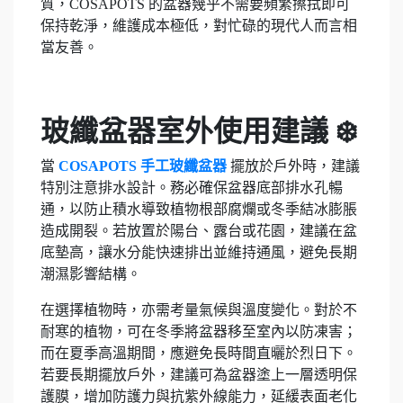
質，COSAPOTS 的盆器幾乎不需要頻繁擦拭即可
保持乾淨，維護成本極低，對忙碌的現代人而言相
當友善。
玻纖盆器室外使用建議 ❄️
當
COSAPOTS 手工玻纖盆器
擺放於戶外時，建議
特別注意排水設計。務必確保盆器底部排水孔暢
通，以防止積水導致植物根部腐爛或冬季結冰膨脹
造成開裂。若放置於陽台、露台或花園，建議在盆
底墊高，讓水分能快速排出並維持通風，避免長期
潮濕影響結構。
在選擇植物時，亦需考量氣候與溫度變化。對於不
耐寒的植物，可在冬季將盆器移至室內以防凍害；
而在夏季高溫期間，應避免長時間直曬於烈日下。
若要長期擺放戶外，建議可為盆器塗上一層透明保
護膜，增加防護力與抗紫外線能力，延緩表面老化